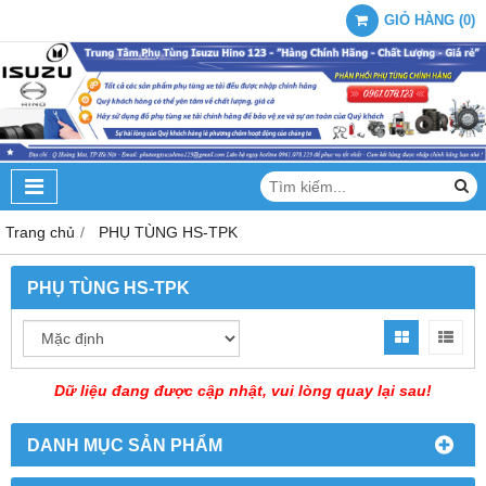
GIỎ HÀNG
(
0
)
Trang chủ
PHỤ TÙNG HS-TPK
PHỤ TÙNG HS-TPK
Dữ liệu đang được cập nhật, vui lòng quay lại sau!
DANH MỤC SẢN PHẨM