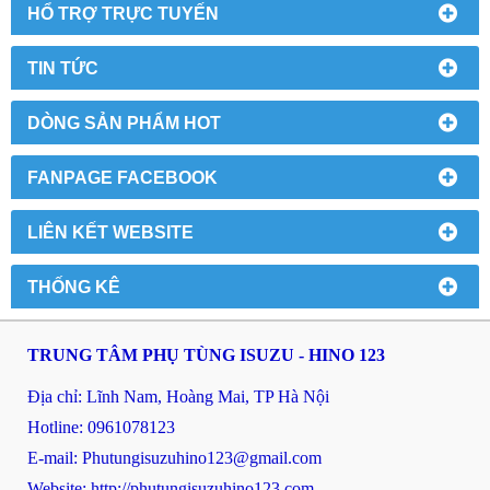
HỔ TRỢ TRỰC TUYẾN
TIN TỨC
DÒNG SẢN PHẨM HOT
FANPAGE FACEBOOK
LIÊN KẾT WEBSITE
THỐNG KÊ
TRUNG TÂM PHỤ TÙNG ISUZU - HINO 123
Địa chỉ: Lĩnh Nam, Hoàng Mai, TP Hà Nội
Hotline: 0961078123
E-mail: P
hutungisuzuhino123@gmail.com
Website:
http://phutungisuzuhino123.com