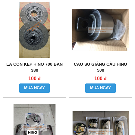
LÁ CÔN KÉP HINO 700 BẢN
CAO SU GIẰNG CẦU HINO
380
500
100 đ
100 đ
MUA NGAY
MUA NGAY