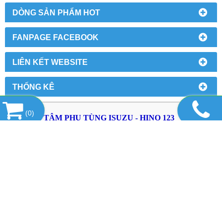
DÒNG SẢN PHẨM HOT
FANPAGE FACEBOOK
LIÊN KẾT WEBSITE
THỐNG KÊ
(
0
)
TRUNG TÂM PHỤ TÙNG ISUZU - HINO 123
Địa chỉ: Lĩnh Nam, Hoàng Mai, TP Hà Nội
Hotline: 0961078123
E-mail: P
hutungisuzuhino123@gmail.com
Website:
http://phutungisuzuhino123.com
Chúng tôi mong muốn và hân hạnh được phục vụ
các quý khách hàng trên mọi miền tổ quốc cũng
như quốc tế.