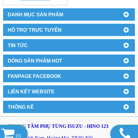
DANH MỤC SẢN PHẨM
HỔ TRỢ TRỰC TUYẾN
TIN TỨC
DÒNG SẢN PHẨM HOT
FANPAGE FACEBOOK
LIÊN KẾT WEBSITE
THỐNG KÊ
TRUNG TÂM PHỤ TÙNG ISUZU - HINO 123
(
0
)
Địa chỉ: Lĩnh Nam, Hoàng Mai, TP Hà Nội