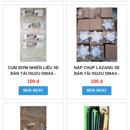
CỤM BƠM NHIÊN LIỆU XE
NẮP CHỤP LAZANG XE
BÁN TẢI ISUZU DMAX -
BÁN TẢI ISUZU DMAX -
4JJ1
4JJ1
100 đ
100 đ
MUA NGAY
MUA NGAY