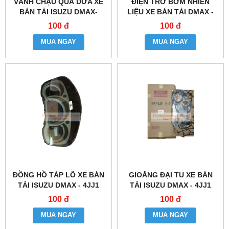
VÀNH CHẬU QUẢ DỨA XE
ĐIỆN TRỞ BƠM NHIÊN
BÁN TẢI ISUZU DMAX-
LIỆU XE BÁN TẢI DMAX -
4JJ1
4JJ1
100 đ
100 đ
MUA NGAY
MUA NGAY
ĐỒNG HỒ TÁP LÔ XE BÁN
GIOĂNG ĐẠI TU XE BÁN
TẢI ISUZU DMAX - 4JJ1
TẢI ISUZU DMAX - 4JJ1
100 đ
100 đ
MUA NGAY
MUA NGAY