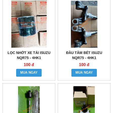
LỌC NHỚT XE TẢI ISUZU
ĐẦU TĂM BÉT ISUZU
NQR75 - 4HK1
NQR75 - 4HK1
100 đ
100 đ
MUA NGAY
MUA NGAY