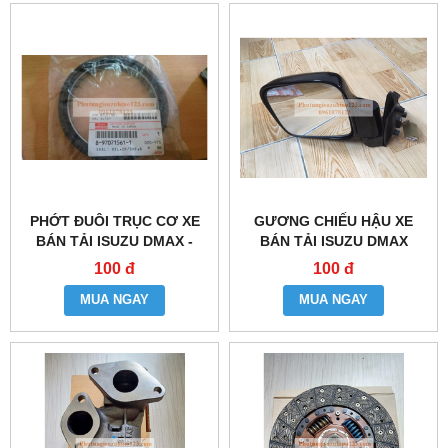
PHỚT ĐUÔI TRỤC CƠ XE
GƯƠNG CHIẾU HẬU XE
BÁN TẢI ISUZU DMAX -
BÁN TẢI ISUZU DMAX
4JJ1
100 đ
100 đ
MUA NGAY
MUA NGAY