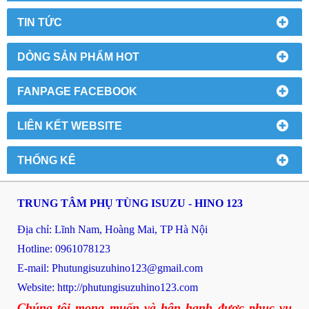
TIN TỨC
DÒNG SẢN PHẨM HOT
FANPAGE FACEBOOK
LIÊN KẾT WEBSITE
THỐNG KÊ
TRUNG TÂM PHỤ TÙNG ISUZU - HINO 123
Địa chỉ: Lĩnh Nam, Hoàng Mai, TP Hà Nội
Hotline: 0961078123
E-mail: P
hutungisuzuhino123@gmail.com
Website:
http://phutungisuzuhino123.com
Chúng tôi mong muốn và hân hạnh được phục vụ