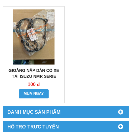
GIOĂNG NẮP DÀN CÒ XE
TẢI ISUZU NMR SERIE
100 đ
MUA NGAY
DANH MỤC SẢN PHẨM
HỔ TRỢ TRỰC TUYẾN