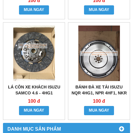
100 đ
100 đ
MUA NGAY
MUA NGAY
LÁ CÔN XE KHÁCH ISUZU
BÁNH ĐÀ XE TẢI ISUZU
SAMCO 4.6 - 4HG1
NQR 4HG1, NPR 4HF1, NKR
4HF1
100 đ
100 đ
MUA NGAY
MUA NGAY
DANH MỤC SẢN PHẨM