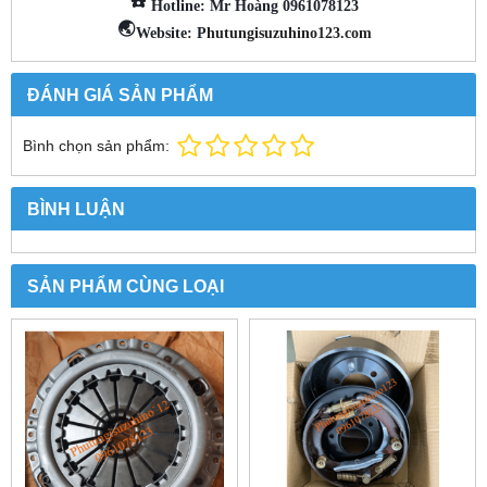
☎️
Hotline: Mr Hoàng 0961078123
🌏
Website: P
hutungisuzuhino123.com
ĐÁNH GIÁ SẢN PHẨM
Bình chọn sản phẩm:
BÌNH LUẬN
SẢN PHẨM CÙNG LOẠI