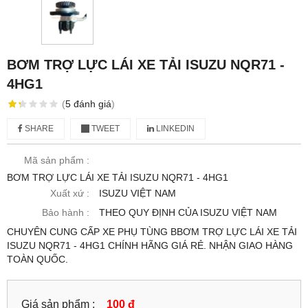
BƠM TRỢ LỰC LÁI XE TẢI ISUZU NQR71 -
4HG1
(
5
đánh giá
)
SHARE
TWEET
LINKEDIN
Mã sản phẩm :
BƠM TRỢ LỰC LÁI XE TẢI ISUZU NQR71 - 4HG1
Xuất xứ :
ISUZU VIỆT NAM
Bảo hành :
THEO QUY ĐỊNH CỦA ISUZU VIỆT NAM
CHUYÊN CUNG CẤP XE PHỤ TÙNG BBƠM TRỢ LỰC LÁI XE TẢI
ISUZU NQR71 - 4HG1 CHÍNH HÃNG GIÁ RẺ. NHẬN GIAO HÀNG
TOÀN QUỐC.
Giá sản phẩm :
100 đ