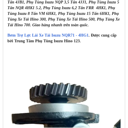
Tấn 4JB1, Phụ Tùng Isuzu NQP 3,5 Tấn 4JJ1, Phụ Tùng Isuzu 5
Tấn NQR 4HK1 5.2, Phụ Tùng Isuzu 6,2 Tấn FRR 4HK1, Phụ
Tùng Isuzu 8 Tấn VM 6HK1, Phụ Tùng Isuzu 15 Tấn 6HK1, Phụ
Tùng Xe Tải Hino 300, Phụ Tùng Xe Tải Hino 500, Phụ Tùng Xe
Tải Hino 700. Giao hàng nhanh trên toàn quốc.
Bơm Trợ Lực Lái Xe Tải Isuzu NQR71 - 4HG1
. Được cung cấp
bởi Trung Tâm Phụ Tùng Isuzu Hino 123.