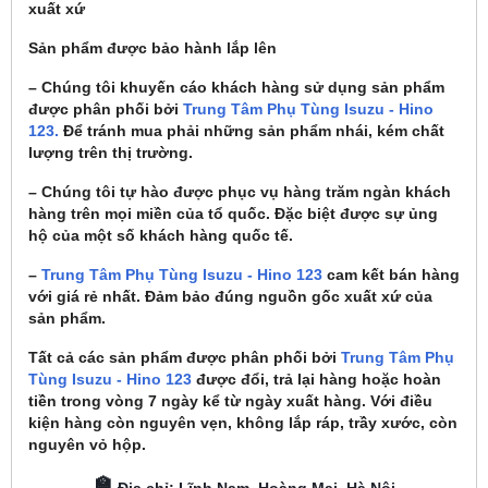
xuất xứ
Sản phẩm được bảo hành lắp lên
– Chúng tôi khuyến cáo khách hàng sử dụng sản phẩm
được phân phối bởi
Trung Tâm Phụ Tùng Isuzu - Hino
123.
Để tránh mua phải những sản phẩm nhái, kém chất
lượng trên thị trường.
– Chúng tôi tự hào được phục vụ hàng trăm ngàn khách
hàng trên mọi miền của tổ quốc. Đặc biệt được sự ủng
hộ của một số khách hàng quốc tế.
–
Trung Tâm Phụ Tùng Isuzu - Hino 123
cam kết bán hàng
với giá rẻ nhất. Đảm bảo đúng nguồn gốc xuất xứ của
sản phẩm.
Tất cả các sản phẩm được phân phối bởi
Trung Tâm Phụ
Tùng Isuzu - Hino 123
được đổi, trả lại hàng hoặc hoàn
tiền trong vòng 7 ngày kể từ ngày xuất hàng. Với điều
kiện hàng còn nguyên vẹn, không lắp ráp, trầy xước, còn
nguyên vỏ hộp.
🏫
Địa chỉ: Lĩnh Nam, Hoàng Mai, Hà Nội