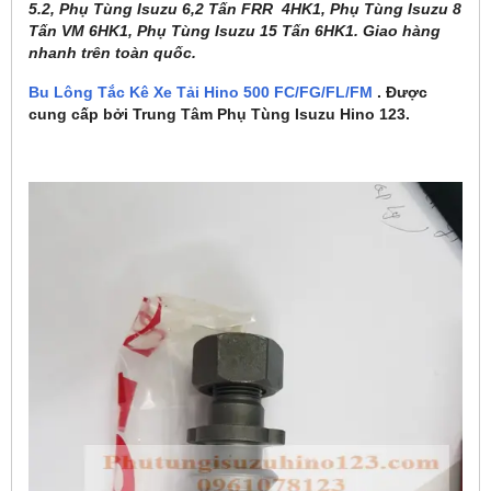
5.2, Phụ Tùng Isuzu 6,2 Tấn FRR 4HK1, Phụ Tùng Isuzu 8
Tấn VM 6HK1, Phụ Tùng Isuzu 15 Tấn 6HK1. Giao hàng
nhanh trên toàn quốc.
Bu Lông Tắc Kê Xe Tải Hino 500 FC/FG/FL/FM
. Được
cung cấp bởi Trung Tâm Phụ Tùng Isuzu Hino 123.