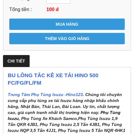
Tổng tiền :
100
đ
MUA HÀNG
THÊM VÀO GIỎ HÀNG
CHI TIẾT
BU LÔNG TẮC KÊ XE TẢI HINO 500
FC/FG/FL/FM
Trung Tâm Phụ Tùng Isuzu -Hino123
. Chúng tôi chuyên
cung cấp phụ tùng xe tải Isuzu hàng nhập khẩu chính
hãng, Nhật Bản, Thái Lan, Đài Loan. Uy tín, chất lượng
cao, giá cạnh tranh nhất thị trường hiện nay.
Phụ Tùng
Isuzu
, Phụ Tùng Xe Khách Samco,Phụ Tùng Isuzu 1,9
Tấn QKR 4JB1, Phụ Tùng Isuzu 2,5 Tấn 4JB1, Phụ Tùng
Isuzu NQP 3,5 Tấn 4JJ1, Phụ Tùng Isuzu 5 Tấn NQR 4HK1