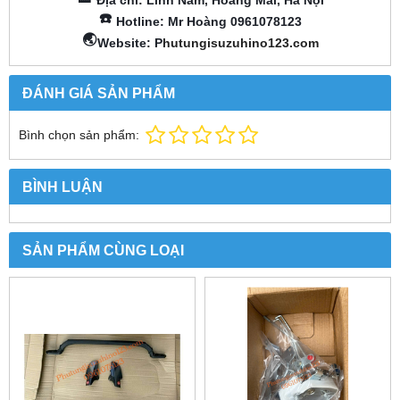
☎️
Hotline: Mr Hoàng 0961078123
🌏
Website: P
hutungisuzuhino123.com
ĐÁNH GIÁ SẢN PHẨM
Bình chọn sản phẩm:
BÌNH LUẬN
SẢN PHẨM CÙNG LOẠI