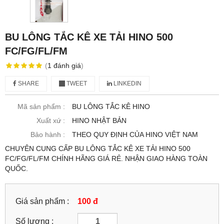
BU LÔNG TẮC KÊ XE TẢI HINO 500
FC/FG/FL/FM
(
1
đánh giá
)
SHARE
TWEET
LINKEDIN
Mã sản phẩm :
BU LÔNG TẮC KÊ HINO
Xuất xứ :
HINO NHẬT BẢN
Bảo hành :
THEO QUY ĐỊNH CỦA HINO VIỆT NAM
CHUYÊN CUNG CẤP BU LÔNG TẮC KÊ XE TẢI HINO 500
FC/FG/FL/FM CHÍNH HÃNG GIÁ RẺ. NHẬN GIAO HÀNG TOÀN
QUỐC.
Giá sản phẩm :
100 đ
Số lượng :