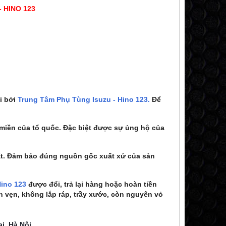
 HINO 123
i bởi
Trung Tâm Phụ Tùng Isuzu - Hino 123.
Để
miền của tổ quốc. Đặc biệt được sự ủng hộ của
ất. Đảm bảo đúng nguồn gốc xuất xứ của sản
Hino 123
được đổi, trả lại hàng hoặc hoàn tiền
n vẹn, không lắp ráp, trầy xước, còn nguyên vỏ
i, Hà Nội