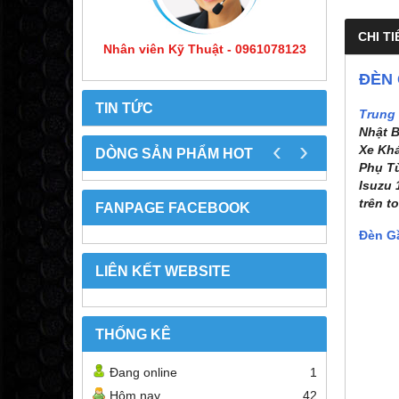
CHI TI
Nhân viên Kỹ Thuật - 0961078123
ĐÈN 
TIN TỨC
Trung
Nhật B
‹
›
Xe Khá
DÒNG SẢN PHẨM HOT
Phụ Tù
Isuzu 
trên t
FANPAGE FACEBOOK
Đèn G
LIÊN KẾT WEBSITE
THỐNG KÊ
Đang online
1
Hôm nay
42