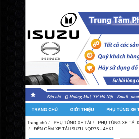
TRANG CHỦ
GIỚI THIỆU
PHỤ TÙNG XE 
Trang chủ
PHỤ TÙNG XE TẢI
PHỤ TÙNG XE TẢI 
ĐÈN GẦM XE TẢI ISUZU NQR75 - 4HK1