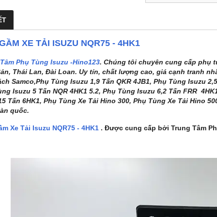
ẾT
GẦM XE TẢI ISUZU NQR75 - 4HK1
 Tâm Phụ Tùng Isuzu -Hino123
. Chúng tôi chuyên cung cấp phụ t
ản, Thái Lan, Đài Loan. Uy tín, chất lượng cao, giá cạnh tranh nh
ch Samco,Phụ Tùng Isuzu 1,9 Tấn QKR 4JB1, Phụ Tùng Isuzu 2,5
ng Isuzu 5 Tấn NQR 4HK1 5.2, Phụ Tùng Isuzu 6,2 Tấn FRR 4HK
15 Tấn 6HK1, Phụ Tùng Xe Tải Hino 300, Phụ Tùng Xe Tải Hino 50
oàn quốc.
ầm Xe Tải Isuzu NQR75 - 4HK1
. Được cung cấp bởi Trung Tâm Ph