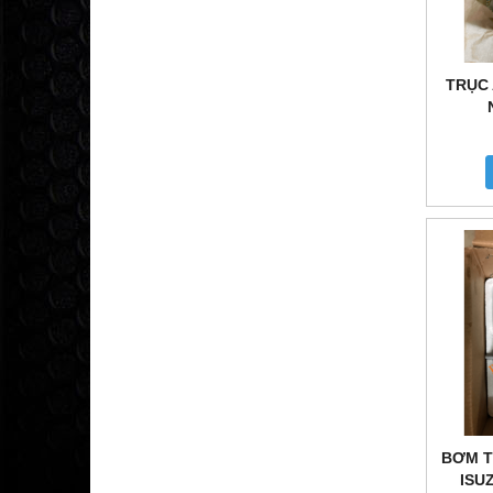
TRỤC 
BƠM T
ISU