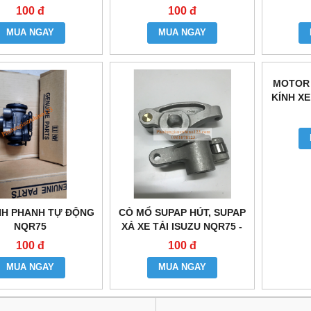
100 đ
100 đ
MUA NGAY
MUA NGAY
NH PHANH TỰ ĐỘNG
CÒ MỔ SUPAP HÚT, SUPAP
MOTOR
NQR75
XẢ XE TẢI ISUZU NQR75 -
KÍNH XE
4HK1
100 đ
100 đ
MUA NGAY
MUA NGAY