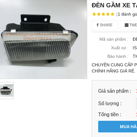
ĐÈN GẦM XE TẢ
(
1
đánh gi
SHARE
TWE
Mã sản phẩm :
Đ
Xuất xứ :
I
Bảo hành :
T
CHUYÊN CUNG CẤP PH
CHÍNH HÃNG GIÁ RẺ
Giá sản phẩm :
Số lượng :
Tổng tiền :
MUA H