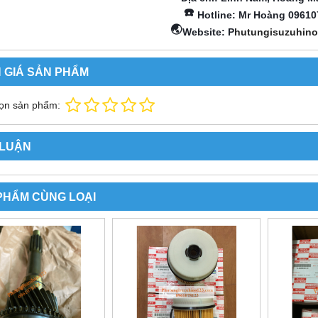
☎️
Hotline: Mr Hoàng 09610
🌏
Website: P
hutungisuzuhin
 GIÁ SẢN PHẨM
ọn sản phẩm:
 LUẬN
PHẨM CÙNG LOẠI