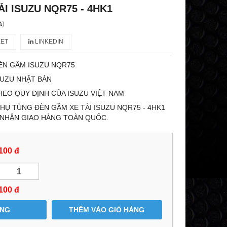
I ISUZU NQR75 - 4HK1
á
)
ET
LINKEDIN
ÈN GẦM ISUZU NQR75
SUZU NHẬT BẢN
HEO QUY ĐỊNH CỦA ISUZU VIỆT NAM
Ụ TÙNG ĐÈN GẦM XE TẢI ISUZU NQR75 - 4HK1
. NHẬN GIAO HÀNG TOÀN QUỐC.
100 đ
100
đ
ÀNG
THÊM VÀO GIỎ HÀNG