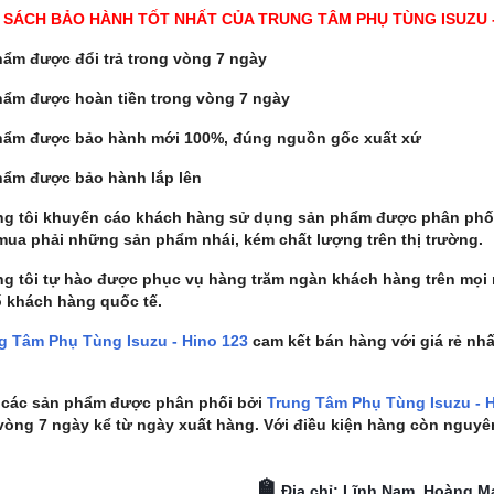
 SÁCH BẢO HÀNH TỐT NHẤT CỦA TRUNG TÂM PHỤ TÙNG ISUZU -
ẩm được đổi trả trong vòng 7 ngày
hẩm được hoàn tiền trong vòng 7 ngày
hẩm được bảo hành mới 100%, đúng nguồn gốc xuất xứ
hẩm được bảo hành lắp lên
ng tôi khuyến cáo khách hàng sử dụng sản phẩm được phân phố
mua phải những sản phẩm nhái, kém chất lượng trên thị trường.
g tôi tự hào được phục vụ hàng trăm ngàn khách hàng trên mọi 
 khách hàng quốc tế.
g Tâm Phụ Tùng Isuzu - Hino 123
cam kết bán hàng với giá rẻ nh
ả các sản phẩm được phân phối bởi
Trung Tâm Phụ Tùng Isuzu - 
vòng 7 ngày kể từ ngày xuất hàng. Với điều kiện hàng còn nguyê
🏫
Địa chỉ: Lĩnh Nam, Hoàng Ma