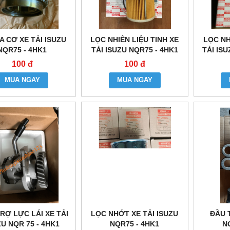
A CƠ XE TẢI ISUZU
LỌC NHIÊN LIỆU TINH XE
LỌC NH
NQR75 - 4HK1
TẢI ISUZU NQR75 - 4HK1
TẢI ISU
100 đ
100 đ
MUA NGAY
MUA NGAY
RỢ LỰC LÁI XE TẢI
LỌC NHỚT XE TẢI ISUZU
ĐẦU 
ZU NQR 75 - 4HK1
NQR75 - 4HK1
N