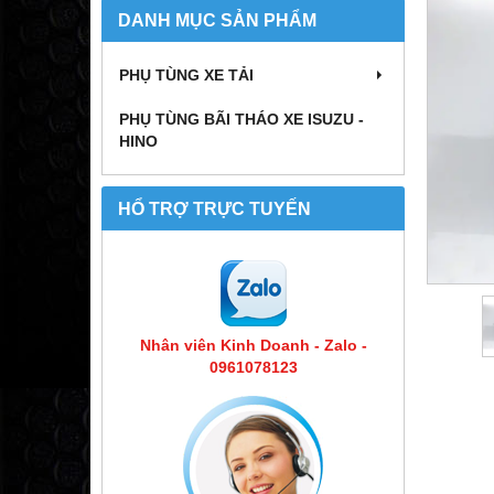
DANH MỤC SẢN PHẨM
PHỤ TÙNG XE TẢI
PHỤ TÙNG BÃI THÁO XE ISUZU -
HINO
HỔ TRỢ TRỰC TUYẾN
Nhân viên Kinh Doanh - Zalo -
0961078123