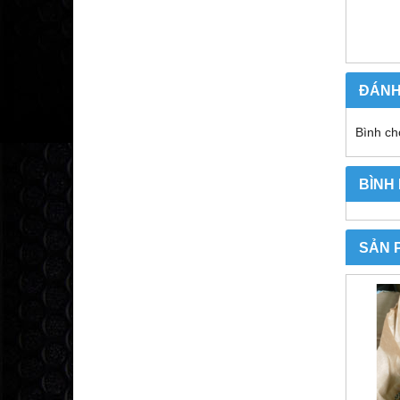
ĐÁNH
Bình ch
BÌNH
SẢN 