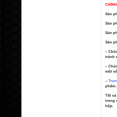
CHÍNH
Sản ph
Sản p
Sản p
Sản p
– Chú
tránh 
– Chún
một số
–
Trun
phẩm.
Tất c
trong 
hộp.