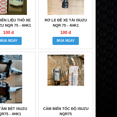
IÊN LIỆU THÔ XE
RƠ LE ĐỀ XE TẢI ISUZU
ZU NQR 75 - 4HK1
NQR 75 - 4HK1
100 đ
100 đ
MUA NGAY
MUA NGAY
TĂM BÉT ISUZU
CẢM BIẾN TỐC ĐỘ ISUZU
QR75 - 4HK1
NQR75