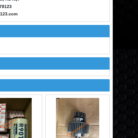
78123
o123.com