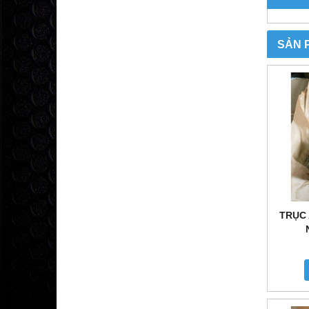
SẢN 
TRỤC 