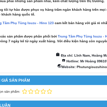
mua phải những sản phẩm nhái, kém chất lượng trên thị trường.
g tôi tự hào được phục vụ hàng trăm ngàn khách hàng trên mọi 
 khách hàng quốc tế.
g Tâm Phụ Tùng Isuzu - Hino 123
cam kết bán hàng với giá rẻ nh
ả các sản phẩm được phân phối bởi
Trung Tâm Phụ Tùng Isuzu - 
vòng 7 ngày kể từ ngày xuất hàng. Với điều kiện hàng còn nguyê
🏫
Địa chỉ: Lĩnh Nam, Hoàng Ma
☎️
Hotline: Mr Hoàng 09610
🌏
Website: P
hutungisuzuhin
 GIÁ SẢN PHẨM
ọn sản phẩm:
 LUẬN