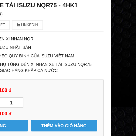
E TẢI ISUZU NQR75 - 4HK1
á
)
ET
LINKEDIN
ÈN XI NHAN NQR
SUZU NHẬT BẢN
HEO QUY ĐỊNH CỦA ISUZU VIỆT NAM
Ụ TÙNG ĐÈN XI NHAN XE TẢI ISUZU NQR75
 GIAO HÀNG KHẮP CẢ NƯỚC.
100 đ
100
đ
ÀNG
THÊM VÀO GIỎ HÀNG