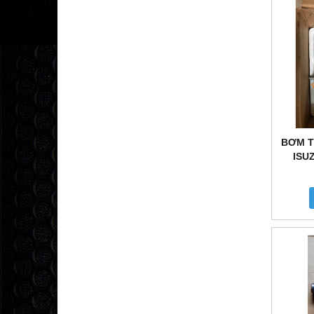
BƠM T
ISU