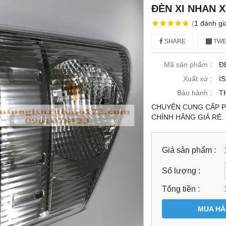
ĐÈN XI NHAN X
(
1
đánh gi
SHARE
TWE
Mã sản phẩm :
Đ
Xuất xứ :
I
Bảo hành :
T
CHUYÊN CUNG CẤP PH
CHÍNH HÃNG GIÁ RẺ.
Giá sản phẩm :
Số lượng :
Tổng tiền :
MUA H