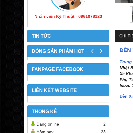
Nhân viên Kỹ Thuật - 0961078123
TIN TỨC
CHI TI
‹
›
ĐÈN 
DÒNG SẢN PHẨM HOT
Trung
Nhật B
FANPAGE FACEBOOK
Xe Khá
Phụ Tù
Isuzu 
LIÊN KẾT WEBSITE
Đèn Xi
THỐNG KÊ
Đang online
2
Hôm nay
23