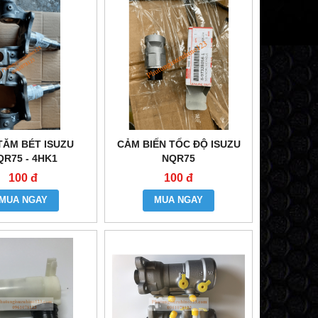
TĂM BÉT ISUZU
CẢM BIẾN TỐC ĐỘ ISUZU
QR75 - 4HK1
NQR75
100 đ
100 đ
MUA NGAY
MUA NGAY