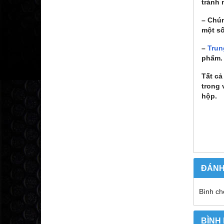
tránh 
– Chún
một số
–
Trun
phẩm.
Tất c
trong 
hộp.
ĐÁNH
Bình ch
BÌNH