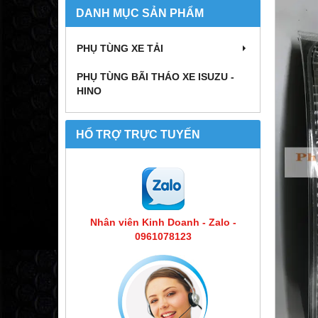
DANH MỤC SẢN PHẨM
PHỤ TÙNG XE TẢI
PHỤ TÙNG BÃI THÁO XE ISUZU -
HINO
HỔ TRỢ TRỰC TUYẾN
Nhân viên Kinh Doanh - Zalo -
0961078123