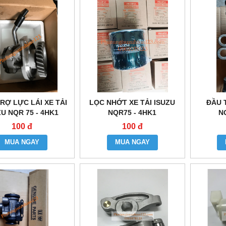
RỢ LỰC LÁI XE TẢI
LỌC NHỚT XE TẢI ISUZU
ĐẦU 
ZU NQR 75 - 4HK1
NQR75 - 4HK1
N
100 đ
100 đ
MUA NGAY
MUA NGAY