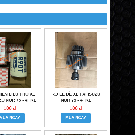
IÊN LIỆU THÔ XE
RƠ LE ĐỀ XE TẢI ISUZU
ZU NQR 75 - 4HK1
NQR 75 - 4HK1
100 đ
100 đ
MUA NGAY
MUA NGAY