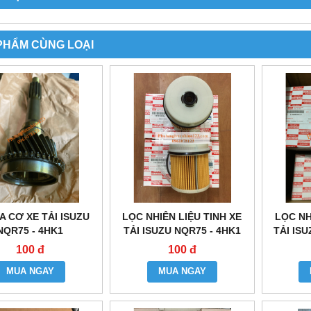
PHẨM CÙNG LOẠI
A CƠ XE TẢI ISUZU
LỌC NHIÊN LIỆU TINH XE
LỌC NH
NQR75 - 4HK1
TẢI ISUZU NQR75 - 4HK1
TẢI ISU
100 đ
100 đ
MUA NGAY
MUA NGAY