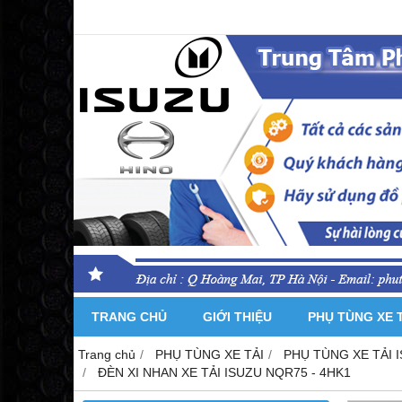
TRANG CHỦ
GIỚI THIỆU
PHỤ TÙNG XE 
Trang chủ
PHỤ TÙNG XE TẢI
PHỤ TÙNG XE TẢI 
ĐÈN XI NHAN XE TẢI ISUZU NQR75 - 4HK1