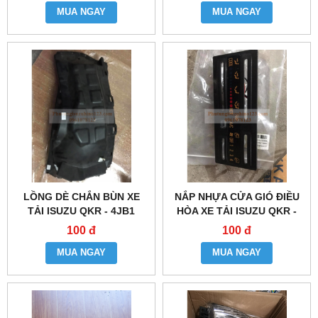
MUA NGAY
MUA NGAY
LỒNG DÈ CHẮN BÙN XE
NẮP NHỰA CỬA GIÓ ĐIỀU
TẢI ISUZU QKR - 4JB1
HÒA XE TẢI ISUZU QKR -
4JB1
100 đ
100 đ
MUA NGAY
MUA NGAY