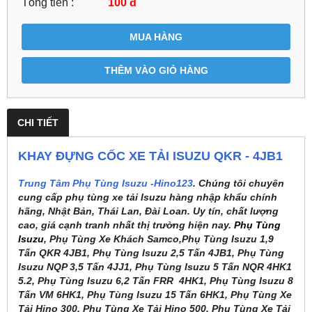
Tổng tiền :
100
đ
MUA HÀNG
THÊM VÀO GIỎ HÀNG
CHI TIẾT
KHAY ĐỰNG CỐC XE TẢI ISUZU QKR - 4JB1
Trung Tâm Phụ Tùng Isuzu -Hino123
. Chúng tôi chuyên
cung cấp phụ tùng xe tải Isuzu hàng nhập khẩu chính
hãng, Nhật Bản, Thái Lan, Đài Loan. Uy tín, chất lượng
cao, giá cạnh tranh nhất thị trường hiện nay.
Phụ Tùng
Isuzu
, Phụ Tùng Xe Khách Samco,Phụ Tùng Isuzu 1,9
Tấn QKR 4JB1, Phụ Tùng Isuzu 2,5 Tấn 4JB1, Phụ Tùng
Isuzu NQP 3,5 Tấn 4JJ1, Phụ Tùng Isuzu 5 Tấn NQR 4HK1
5.2, Phụ Tùng Isuzu 6,2 Tấn FRR 4HK1, Phụ Tùng Isuzu 8
Tấn VM 6HK1, Phụ Tùng Isuzu 15 Tấn 6HK1, Phụ Tùng Xe
Tải Hino 300, Phụ Tùng Xe Tải Hino 500, Phụ Tùng Xe Tải