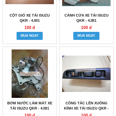
CỘT GIÓ XE TẢI ISUZU
CÁNH CỬA XE TẢI ISUZU
QKR - 4JB1
QKR - 4JB1
100 đ
100 đ
MUA NGAY
MUA NGAY
BƠM NƯỚC LÀM MÁT XE
CÔNG TẮC LÊN XUỐNG
TẢI ISUZU QKR - 4JB1
KÍNH XE TẢI ISUZU QKR -
4JB1
100 đ
100 đ