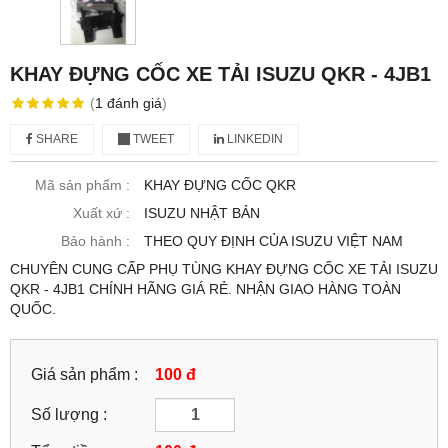
KHAY ĐỰNG CỐC XE TẢI ISUZU QKR - 4JB1
(
1
đánh giá
)
SHARE
TWEET
LINKEDIN
Mã sản phẩm :
KHAY ĐỰNG CỐC QKR
Xuất xứ :
ISUZU NHẬT BẢN
Bảo hành :
THEO QUY ĐỊNH CỦA ISUZU VIỆT NAM
CHUYÊN CUNG CẤP PHỤ TÙNG KHAY ĐỰNG CỐC XE TẢI ISUZU
QKR - 4JB1 CHÍNH HÃNG GIÁ RẺ. NHẬN GIAO HÀNG TOÀN
QUỐC.
Giá sản phẩm :
100 đ
Số lượng :