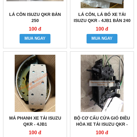
LÁ CÔN ISUZU QKR BẢN
LÁ CÔN, LÁ BỐ XE TẢI
250
ISUZU QKR - 4JB1 BẢN 240
100 đ
100 đ
MUA NGAY
MUA NGAY
MÁ PHANH XE TẢI ISUZU
BỘ CƠ CẤU CỬA GIÓ ĐIỀU
QKR - 4JB1
HÒA XE TẢI ISUZU QKR -
4JB1
100 đ
100 đ