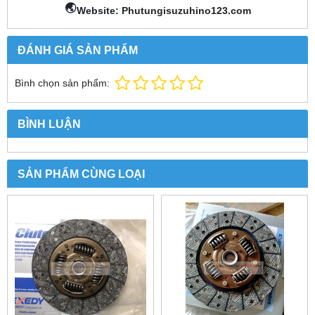
🌏
Website: P
hutungisuzuhino123.com
ĐÁNH GIÁ SẢN PHẨM
Bình chọn sản phẩm:
BÌNH LUẬN
SẢN PHẨM CÙNG LOẠI