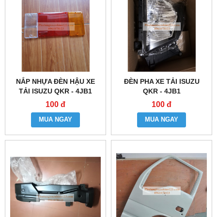
NẮP NHỰA ĐÈN HẬU XE
ĐÈN PHA XE TẢI ISUZU
TẢI ISUZU QKR - 4JB1
QKR - 4JB1
100 đ
100 đ
MUA NGAY
MUA NGAY