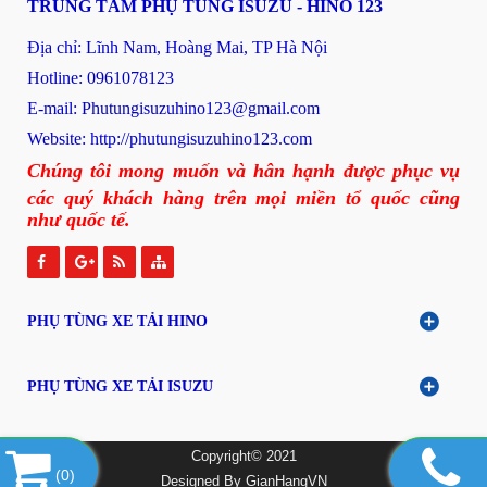
TRUNG TÂM PHỤ TÙNG ISUZU - HINO 123
Địa chỉ: Lĩnh Nam, Hoàng Mai, TP Hà Nội
Hotline: 0961078123
E-mail: P
hutungisuzuhino123@gmail.com
Website:
http://phutungisuzuhino123.com
Chúng tôi mong muốn và hân hạnh được phục vụ
các quý khách hàng trên mọi miền tổ quốc cũng
như quốc tế.
PHỤ TÙNG XE TẢI HINO
PHỤ TÙNG XE TẢI ISUZU
Copyright© 2021
(
0
)
Designed By
GianHangVN