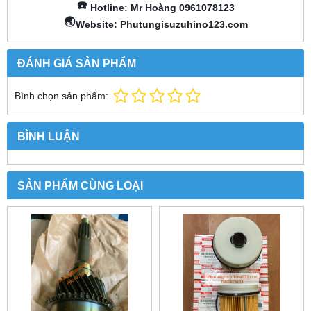
☎️
Hotline: Mr Hoàng 0961078123
🌏
Website: P
hutungisuzuhino123.com
ĐÁNH GIÁ SẢN PHẨM
Bình chọn sản phẩm:
BÌNH LUẬN
SẢN PHẨM CÙNG LOẠI