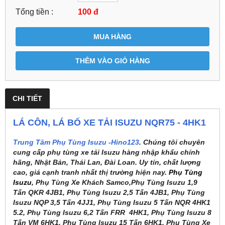
Tổng tiền :
100
đ
MUA HÀNG
THÊM VÀO GIỎ HÀNG
CHI TIẾT
LÁ CÔN, LÁ BỐ XE TẢI ISUZU NQR75 - 4HK1
Trung Tâm Phụ Tùng Isuzu -Hino123
. Chúng tôi chuyên
cung cấp phụ tùng xe tải Isuzu hàng nhập khẩu chính
hãng, Nhật Bản, Thái Lan, Đài Loan. Uy tín, chất lượng
cao, giá cạnh tranh nhất thị trường hiện nay.
Phụ Tùng
Isuzu
, Phụ Tùng Xe Khách Samco,Phụ Tùng Isuzu 1,9
Tấn QKR 4JB1, Phụ Tùng Isuzu 2,5 Tấn 4JB1, Phụ Tùng
Isuzu NQP 3,5 Tấn 4JJ1, Phụ Tùng Isuzu 5 Tấn NQR 4HK1
5.2, Phụ Tùng Isuzu 6,2 Tấn FRR 4HK1, Phụ Tùng Isuzu 8
Tấn VM 6HK1, Phụ Tùng Isuzu 15 Tấn 6HK1, Phụ Tùng Xe