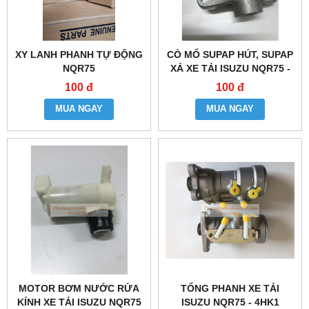
XY LANH PHANH TỰ ĐỘNG
CÒ MỔ SUPAP HÚT, SUPAP
NQR75
XẢ XE TẢI ISUZU NQR75 -
4HK1
100 đ
100 đ
MUA NGAY
MUA NGAY
MOTOR BƠM NƯỚC RỬA
TỔNG PHANH XE TẢI
KÍNH XE TẢI ISUZU NQR75
ISUZU NQR75 - 4HK1