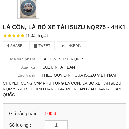
LÁ CÔN, LÁ BỐ XE TẢI ISUZU NQR75 - 4HK1
(
1
đánh giá
)
SHARE
TWEET
LINKEDIN
Mã sản phẩm :
LÁ CÔN ISUZU NQR75
Xuất xứ :
ISUZU NHẬT BẢN
Bảo hành :
THEO QUY ĐỊNH CỦA ISUZU VIỆT NAM
CHUYÊN CUNG CẤP PHỤ TÙNG LÁ CÔN, LÁ BỐ XE TẢI ISUZU
NQR75 - 4HK1 CHÍNH HÃNG GIÁ RẺ. NHẬN GIAO HÀNG TOÀN
QUỐC.
Giá sản phẩm :
100 đ
Số lượng :