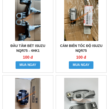
ĐẦU TĂM BÉT ISUZU
CẢM BIẾN TỐC ĐỘ ISUZU
NQR75 - 4HK1
NQR75
100 đ
100 đ
MUA NGAY
MUA NGAY