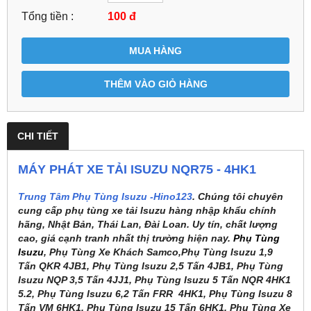
Tổng tiền :
100
đ
MUA HÀNG
THÊM VÀO GIỎ HÀNG
CHI TIẾT
MÁY PHÁT XE TẢI ISUZU NQR75 - 4HK1
Trung Tâm Phụ Tùng Isuzu -Hino123
. Chúng tôi chuyên
cung cấp phụ tùng xe tải Isuzu hàng nhập khẩu chính
hãng, Nhật Bản, Thái Lan, Đài Loan. Uy tín, chất lượng
cao, giá cạnh tranh nhất thị trường hiện nay.
Phụ Tùng
Isuzu
, Phụ Tùng Xe Khách Samco,Phụ Tùng Isuzu 1,9
Tấn QKR 4JB1, Phụ Tùng Isuzu 2,5 Tấn 4JB1, Phụ Tùng
Isuzu NQP 3,5 Tấn 4JJ1, Phụ Tùng Isuzu 5 Tấn NQR 4HK1
5.2, Phụ Tùng Isuzu 6,2 Tấn FRR 4HK1, Phụ Tùng Isuzu 8
Tấn VM 6HK1, Phụ Tùng Isuzu 15 Tấn 6HK1, Phụ Tùng Xe