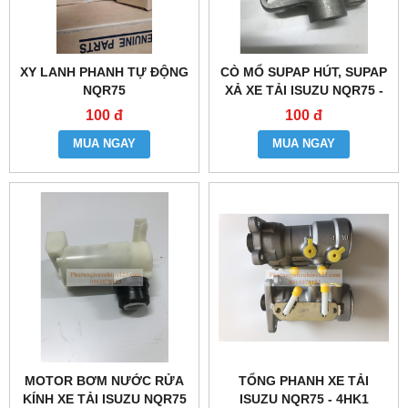
XY LANH PHANH TỰ ĐỘNG
CÒ MỔ SUPAP HÚT, SUPAP
NQR75
XẢ XE TẢI ISUZU NQR75 -
4HK1
100 đ
100 đ
MUA NGAY
MUA NGAY
MOTOR BƠM NƯỚC RỬA
TỔNG PHANH XE TẢI
KÍNH XE TẢI ISUZU NQR75
ISUZU NQR75 - 4HK1