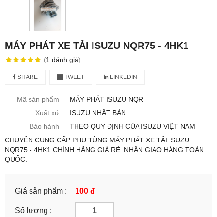
MÁY PHÁT XE TẢI ISUZU NQR75 - 4HK1
(
1
đánh giá
)
SHARE
TWEET
LINKEDIN
Mã sản phẩm :
MÁY PHÁT ISUZU NQR
Xuất xứ :
ISUZU NHẬT BẢN
Bảo hành :
THEO QUY ĐỊNH CỦA ISUZU VIỆT NAM
CHUYÊN CUNG CẤP PHỤ TÙNG MÁY PHÁT XE TẢI ISUZU
NQR75 - 4HK1 CHÍNH HÃNG GIÁ RẺ. NHẬN GIAO HÀNG TOÀN
QUỐC.
Giá sản phẩm :
100 đ
Số lượng :