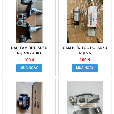
ĐẦU TĂM BÉT ISUZU
CẢM BIẾN TỐC ĐỘ ISUZU
NQR75 - 4HK1
NQR75
100 đ
100 đ
MUA NGAY
MUA NGAY