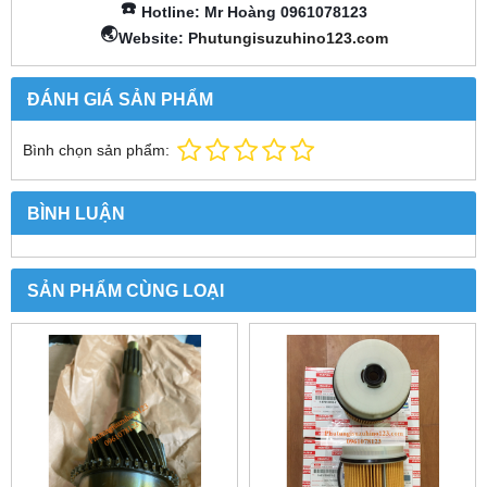
☎️
Hotline: Mr Hoàng 0961078123
🌏
Website: P
hutungisuzuhino123.com
ĐÁNH GIÁ SẢN PHẨM
Bình chọn sản phẩm:
BÌNH LUẬN
SẢN PHẨM CÙNG LOẠI