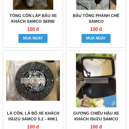
TỔNG CÔN LẮP BẦU XE
BẦU TỔNG PHANH CHẾ
KHÁCH SAMCO SERIE
SAMCO
100 đ
100 đ
MUA NGAY
MUA NGAY
LÁ CÔN, LÁ BỐ XE KHÁCH
GƯƠNG CHIẾU HẬU XE
ISUZU SAMCO 5.2 - 4HK1
KHÁCH ISUZU SAMCO
100 đ
100 đ