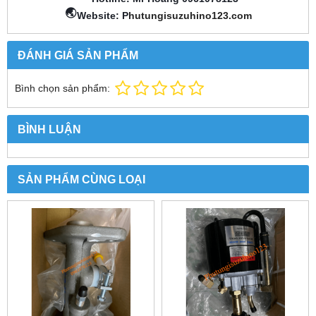
🌏
Website: P
hutungisuzuhino123.com
ĐÁNH GIÁ SẢN PHẨM
Bình chọn sản phẩm:
BÌNH LUẬN
SẢN PHẨM CÙNG LOẠI