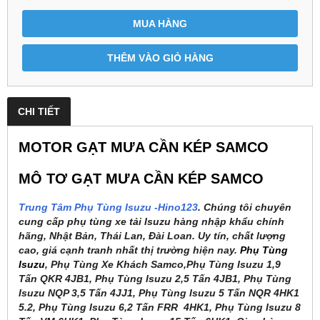
MUA HÀNG
THÊM VÀO GIỎ HÀNG
CHI TIẾT
MOTOR GẠT MƯA CẦN KÉP SAMCO
MÔ TƠ GẠT MƯA CẦN KÉP SAMCO
Trung Tâm Phụ Tùng Isuzu -Hino123
. Chúng tôi chuyên
cung cấp phụ tùng xe tải Isuzu hàng nhập khẩu chính
hãng, Nhật Bản, Thái Lan, Đài Loan. Uy tín, chất lượng
cao, giá cạnh tranh nhất thị trường hiện nay.
Phụ Tùng
Isuzu
, Phụ Tùng Xe Khách Samco,Phụ Tùng Isuzu 1,9
Tấn QKR 4JB1, Phụ Tùng Isuzu 2,5 Tấn 4JB1, Phụ Tùng
Isuzu NQP 3,5 Tấn 4JJ1, Phụ Tùng Isuzu 5 Tấn NQR 4HK1
5.2, Phụ Tùng Isuzu 6,2 Tấn FRR 4HK1, Phụ Tùng Isuzu 8