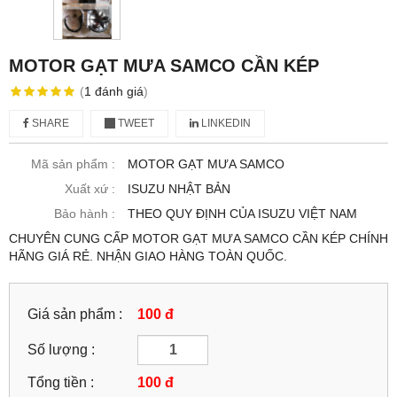
MOTOR GẠT MƯA SAMCO CẦN KÉP
(
1
đánh giá
)
SHARE
TWEET
LINKEDIN
Mã sản phẩm :
MOTOR GẠT MƯA SAMCO
Xuất xứ :
ISUZU NHẬT BẢN
Bảo hành :
THEO QUY ĐỊNH CỦA ISUZU VIỆT NAM
CHUYÊN CUNG CẤP MOTOR GẠT MƯA SAMCO CẦN KÉP CHÍNH
HÃNG GIÁ RẺ. NHẬN GIAO HÀNG TOÀN QUỐC.
Giá sản phẩm :
100 đ
Số lượng :
Tổng tiền :
100
đ