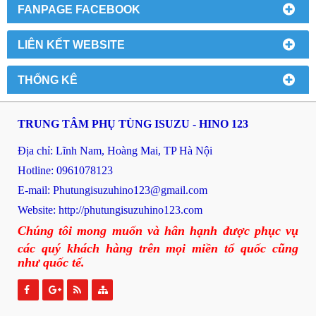
FANPAGE FACEBOOK
LIÊN KẾT WEBSITE
THỐNG KÊ
TRUNG TÂM PHỤ TÙNG ISUZU - HINO 123
Địa chỉ: Lĩnh Nam, Hoàng Mai, TP Hà Nội
Hotline: 0961078123
E-mail: P
hutungisuzuhino123@gmail.com
Website:
http://phutungisuzuhino123.com
Chúng tôi mong muốn và hân hạnh được phục vụ
các quý khách hàng trên mọi miền tổ quốc cũng
như quốc tế.