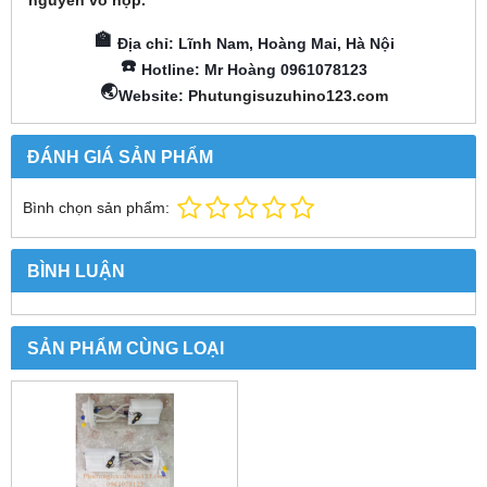
🏫
Địa chỉ: Lĩnh Nam, Hoàng Mai, Hà Nội
☎️
Hotline: Mr Hoàng 0961078123
🌏
Website: P
hutungisuzuhino123.com
ĐÁNH GIÁ SẢN PHẨM
Bình chọn sản phẩm:
BÌNH LUẬN
SẢN PHẨM CÙNG LOẠI