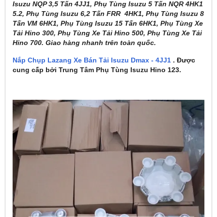
Isuzu NQP 3,5 Tấn 4JJ1, Phụ Tùng Isuzu 5 Tấn NQR 4HK1
5.2, Phụ Tùng Isuzu 6,2 Tấn FRR 4HK1, Phụ Tùng Isuzu 8
Tấn VM 6HK1, Phụ Tùng Isuzu 15 Tấn 6HK1, Phụ Tùng Xe
Tải Hino 300, Phụ Tùng Xe Tải Hino 500, Phụ Tùng Xe Tải
Hino 700. Giao hàng nhanh trên toàn quốc.
Nắp Chụp Lazang Xe Bán Tải Isuzu Dmax - 4JJ1
. Được
cung cấp bởi Trung Tâm Phụ Tùng Isuzu Hino 123.