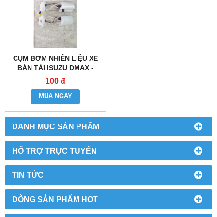
CỤM BƠM NHIÊN LIỆU XE
BÁN TẢI ISUZU DMAX -
4JJ1
100 đ
MUA NGAY
DANH MỤC SẢN PHẨM
HỔ TRỢ TRỰC TUYẾN
TIN TỨC
DÒNG SẢN PHẨM HOT