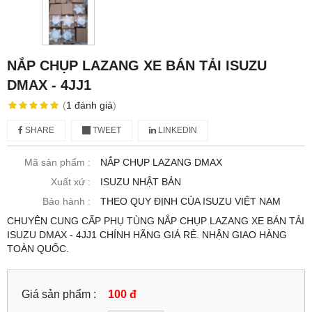
NẮP CHỤP LAZANG XE BÁN TẢI ISUZU
DMAX - 4JJ1
(
1
đánh giá
)
SHARE
TWEET
LINKEDIN
Mã sản phẩm :
NẮP CHỤP LAZANG DMAX
Xuất xứ :
ISUZU NHẬT BẢN
Bảo hành :
THEO QUY ĐỊNH CỦA ISUZU VIỆT NAM
CHUYÊN CUNG CẤP PHỤ TÙNG NẮP CHỤP LAZANG XE BÁN TẢI
ISUZU DMAX - 4JJ1 CHÍNH HÃNG GIÁ RẺ. NHẬN GIAO HÀNG
TOÀN QUỐC.
Giá sản phẩm :
100 đ