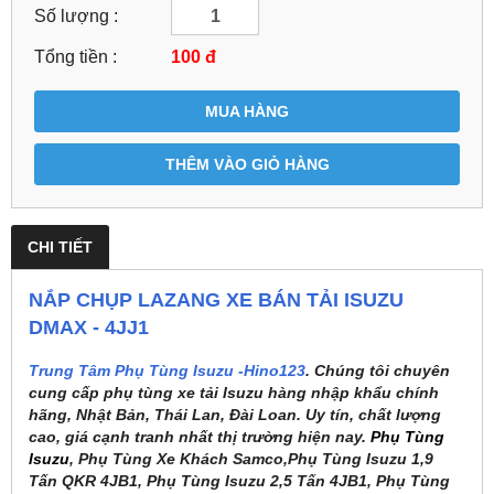
Số lượng :
Tổng tiền :
100
đ
MUA HÀNG
THÊM VÀO GIỎ HÀNG
CHI TIẾT
NẮP CHỤP LAZANG XE BÁN TẢI ISUZU
DMAX - 4JJ1
Trung Tâm Phụ Tùng Isuzu -Hino123
. Chúng tôi chuyên
cung cấp phụ tùng xe tải Isuzu hàng nhập khẩu chính
hãng, Nhật Bản, Thái Lan, Đài Loan. Uy tín, chất lượng
cao, giá cạnh tranh nhất thị trường hiện nay.
Phụ Tùng
Isuzu
, Phụ Tùng Xe Khách Samco,Phụ Tùng Isuzu 1,9
Tấn QKR 4JB1, Phụ Tùng Isuzu 2,5 Tấn 4JB1, Phụ Tùng