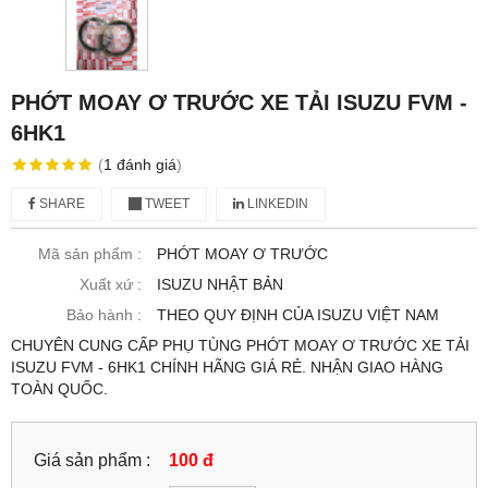
PHỚT MOAY Ơ TRƯỚC XE TẢI ISUZU FVM -
6HK1
(
1
đánh giá
)
SHARE
TWEET
LINKEDIN
Mã sản phẩm :
PHỚT MOAY Ơ TRƯỚC
Xuất xứ :
ISUZU NHẬT BẢN
Bảo hành :
THEO QUY ĐỊNH CỦA ISUZU VIỆT NAM
CHUYÊN CUNG CẤP PHỤ TÙNG PHỚT MOAY Ơ TRƯỚC XE TẢI
ISUZU FVM - 6HK1 CHÍNH HÃNG GIÁ RẺ. NHẬN GIAO HÀNG
TOÀN QUỐC.
Giá sản phẩm :
100 đ