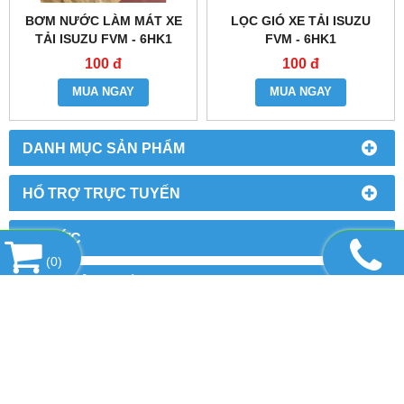
BƠM NƯỚC LÀM MÁT XE
LỌC GIÓ XE TẢI ISUZU
TẢI ISUZU FVM - 6HK1
FVM - 6HK1
100 đ
100 đ
MUA NGAY
MUA NGAY
DANH MỤC SẢN PHẨM
HỔ TRỢ TRỰC TUYẾN
TIN TỨC
(
0
)
DÒNG SẢN PHẨM HOT
FANPAGE FACEBOOK
LIÊN KẾT WEBSITE