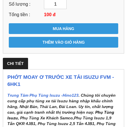
Số lượng :
Tổng tiền :
100
đ
MUA HÀNG
THÊM VÀO GIỎ HÀNG
CHI TIẾT
PHỚT MOAY Ơ TRƯỚC XE TẢI ISUZU FVM -
6HK1
Trung Tâm Phụ Tùng Isuzu -Hino123
. Chúng tôi chuyên
cung cấp phụ tùng xe tải Isuzu hàng nhập khẩu chính
hãng, Nhật Bản, Thái Lan, Đài Loan. Uy tín, chất lượng
cao, giá cạnh tranh nhất thị trường hiện nay.
Phụ Tùng
Isuzu
, Phụ Tùng Xe Khách Samco,Phụ Tùng Isuzu 1,9
Tấn QKR 4JB1, Phụ Tùng Isuzu 2,5 Tấn 4JB1, Phụ Tùng