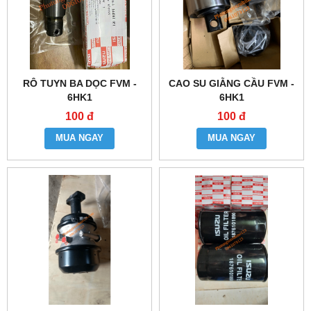
RÔ TUYN BA DỌC FVM -
CAO SU GIẰNG CẦU FVM -
6HK1
6HK1
100 đ
100 đ
MUA NGAY
MUA NGAY