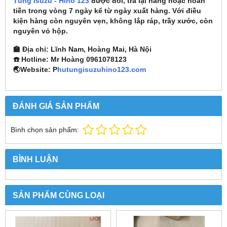
Tùng Isuzu - Hino 123
được đổi, trả lại hàng hoặc hoàn
tiền trong vòng 7 ngày kể từ ngày xuất hàng. Với điều
kiện hàng còn nguyên vẹn, không lắp ráp, trầy xước, còn
nguyên vỏ hộp.
🏫 Địa chỉ: Lĩnh Nam, Hoàng Mai, Hà Nội
☎️ Hotline: Mr Hoàng 0961078123
🌏Website: P
hutungisuzuhino123.com
ĐÁNH GIÁ SẢN PHẨM
Bình chọn sản phẩm:
BÌNH LUẬN
SẢN PHẨM CÙNG LOẠI