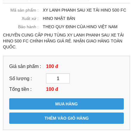
Mã sản phẩm :
XY LANH PHANH SAU XE TẢI HINO 500 FC
Xuất xứ :
HINO NHẬT BẢN
Bảo hành :
THEO QUY ĐỊNH CỦA HINO VIỆT NAM
CHUYÊN CUNG CẤP PHỤ TÙNG XY LANH PHANH SAU XE TẢI
HINO 500 FC CHÍNH HÃNG GIÁ RẺ. NHẬN GIAO HÀNG TOÀN
QUỐC.
Giá sản phẩm :
100 đ
Số lượng :
Tổng tiền :
100
đ
MUA HÀNG
THÊM VÀO GIỎ HÀNG