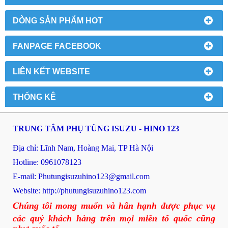
DÒNG SẢN PHẨM HOT
FANPAGE FACEBOOK
LIÊN KẾT WEBSITE
THỐNG KÊ
TRUNG TÂM PHỤ TÙNG ISUZU - HINO 123
Địa chỉ: Lĩnh Nam, Hoàng Mai, TP Hà Nội
Hotline: 0961078123
E-mail: P
hutungisuzuhino123@gmail.com
Website:
http://phutungisuzuhino123.com
Chúng tôi mong muốn và hân hạnh được phục vụ
các quý khách hàng trên mọi miền tổ quốc cũng
như quốc tế.