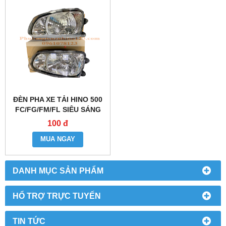
ĐÈN PHA XE TẢI HINO 500
FC/FG/FM/FL SIÊU SÁNG
100 đ
MUA NGAY
DANH MỤC SẢN PHẨM
HỔ TRỢ TRỰC TUYẾN
TIN TỨC