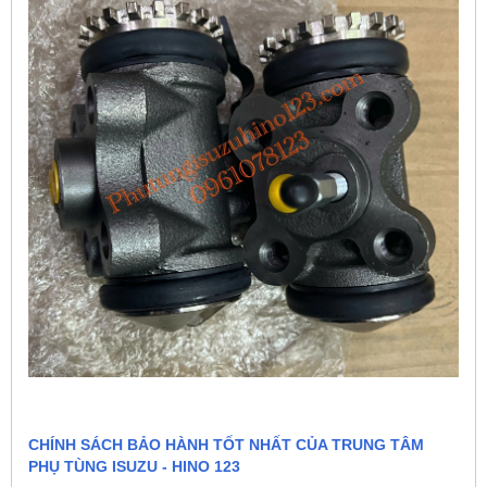
CHÍNH SÁCH BẢO HÀNH TỐT NHẤT CỦA TRUNG TÂM
PHỤ TÙNG ISUZU - HINO 123