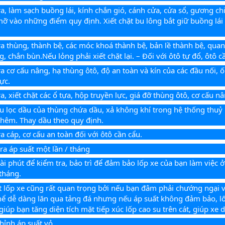
ra, làm sạch buồng lái, kính chắn gió, cánh cửa, cửa sổ, gương chi
mỡ vào những điểm quy định. Xiết chặt bu lông bắt giữ buồng lái 
ra thùng, thành bệ, các móc khoá thành bệ, bản lề thành bệ, quan
g, chắn bùn.Nếu lỏng phải xiết chặt lại. – Đối với ôtô tự đổ, ôtô 
ra cơ cấu nâng, hạ thùng ôtô, độ an toàn và kín của các đầu nối, 
ực.
ra, xiết chặt các ổ tựa, hộp truyền lực, giá đỡ thùng ôtô, cơ cấu 
u lọc dầu của thùng chứa dầu, xả không khí trong hệ thống thuỷ 
thêm. Thay dầu theo quy định.
a cáp, cơ cấu an toàn đối với ôtô cần cẩu.
tra áp suất một lần / tháng
i phút để kiểm tra, bảo trì để đảm bảo lốp xe của bạn làm việc ở t
tháng.
t lốp xe cũng rất quan trọng bởi nếu bạn đâm phải chướng ngại vậ
hể dễ dàng lăn qua tảng đá nhưng nếu áp suất không đảm bảo, lốp 
giúp bạn tăng diện tích mặt tiếp xúc lốp cao su trên cát, giúp xe 
chỉnh áp suất vỏ