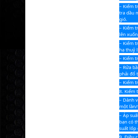
– Kiểm t
tra dầu 
gió.
– Kiểm t
lên xuốn
– Kiểm t
hạ thuỷ l
– Kiểm t
– Rửa bầ
phải đổ 
– Kiểm tr
8. Kiểm 
– Dành và
một lần/
– Áp suấ
bạn có t
suất lốp 
9. Điều 