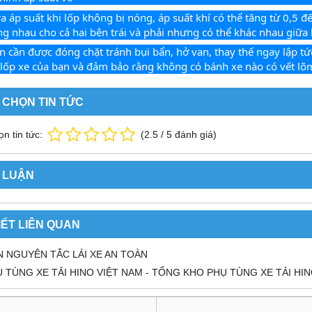
a áp suất khi lốp không bị nóng, áp suất khí có thể tăng từ 0,5 đế
ng nhau cho cả hai bên trái và phải nhưng có thể khác nhau giữa
n cần được đóng chặt tránh bụi bẩn, hở van, thay thế ngay lập tức
 lốp xe của bạn và đảm bảo rằng không có bánh xe nào có vết lõ
 CHỌN TIN TỨC
n tin tức:
(
2.5
/
5
đánh giá)
 LUẬN
IẾT LIÊN QUAN
 NGUYÊN TẮC LÁI XE AN TOÀN
 TÙNG XE TẢI HINO VIỆT NAM - TỔNG KHO PHỤ TÙNG XE TẢI HI