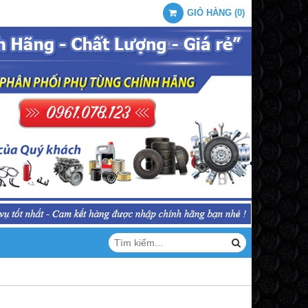
GIỎ HÀNG
(
0
)