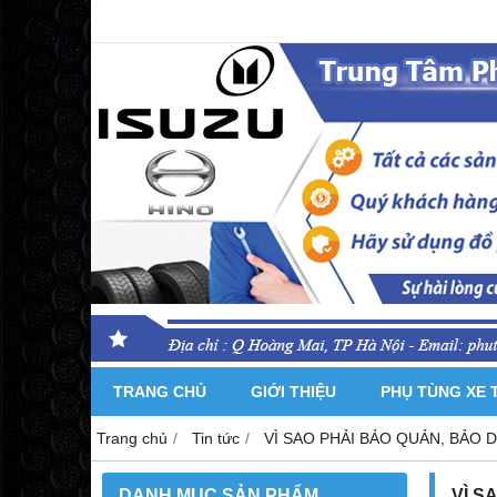
TRANG CHỦ
GIỚI THIỆU
PHỤ TÙNG XE 
Trang chủ
Tin tức
VÌ SAO PHẢI BẢO QUẢN, BẢO 
DANH MỤC SẢN PHẨM
VÌ S