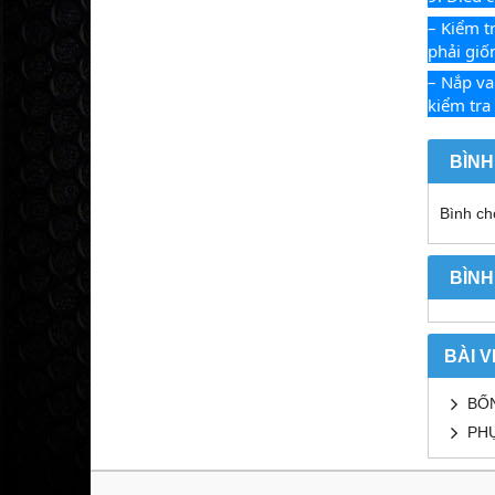
– Kiểm tr
phải giố
– Nắp va
kiểm tra
BÌNH
Bình chọ
BÌNH
BÀI V
BỐN
PHỤ