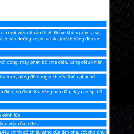
là một việc rất cần thiết. Để xe không xảy ra sự 
cách bảo dưỡng xe tải suzuki, khách hàng đến với 
hởi động, máy phát, bộ chia điện, bảng điều khiển, 
 tra mức, nồng độ dung dịch nếu thiếu phải bổ 
ia điện, bộ đánh lửa bằng bán dẫn, dây cao áp, bô 
n đánh lửa.
àm việc của rơ le .
 Điều chỉnh độ chiếu sáng của đèn pha, cốt cho phù 