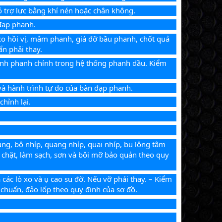
ó trợ lực bằng khí nén hoặc chân không.
 đạp phanh.
xo hồi vị, mâm phanh, giá đỡ bầu phanh, chốt quả 
ẩn phải thay.
anh phanh chính trong hệ thống phanh dầu. Kiểm 
và hành trình tự do của bàn đạp phanh.
chỉnh lại.
ung, bộ nhíp, quang nhíp, quai nhíp, bu lông tâm 
 chặt, làm sạch, sơn và bôi mỡ bảo quản theo quy 
 các lò xo và ụ cao su đỡ. Nếu vỡ phải thay. – Kiểm 
u chuẩn, đảo lốp theo quy định của sơ đồ.