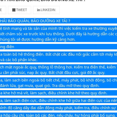
E
TWEET
LINKEDIN
PHẢI BẢO QUẢN, BẢO DƯỠNG XE TẢI ?
ệ tính mạng và tài sản của mình thì việc kiểm tra xe thường xuyên 
biết chăm sóc xe trước khi lưu thông. Dưới đây là hướng dẫn các 
chúng tôi sẽ được hướng dẫn kỹ càng hơn.
ống điện
ra toàn bộ hệ thống điện. Bắt chặt các đầu nối giắc cắm tới máy k
và các bộ phận khác.
ch mặt ngoài ắc quy, thông lỗ thông hơi. Kiểm tra điện thế, kiểm
u cần phải súc, nạp ắc quy. Bắt chặt đầu cực, giá đỡ ắc quy.
ra, làm sạch bên ngoài bộ tiết chế, máy phát, bộ khởi động, bộ ch
 đánh lửa, gạt mưa, quạt gió. Tra dầu mỡ theo quy định.
ra khe hở má vít, làm sạch, điều chỉnh khe hở theo quy định.
ra, làm sạch điện cực, điều chỉnh khe hở giữa hai điện cực của nế
hỉnh độ căng dây đai dẫn động máy phát, kiểm tra, điều chỉnh sự l
ra hộp cầu chì, toàn bộ các đèn, nếu cháy, hư hỏng phải bổ sung.