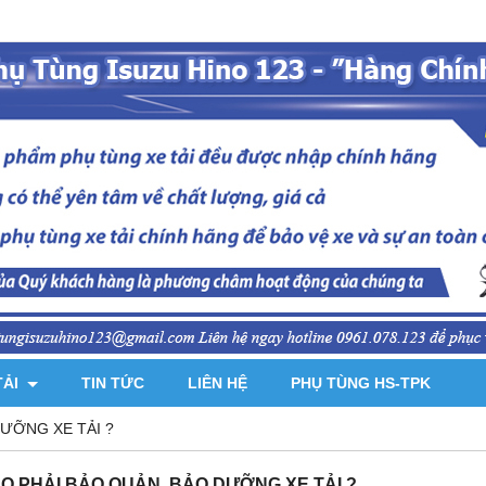
TẢI
TIN TỨC
LIÊN HỆ
PHỤ TÙNG HS-TPK
DƯỠNG XE TẢI ?
AO PHẢI BẢO QUẢN, BẢO DƯỠNG XE TẢI ?