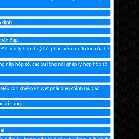
n định
 bàn đạp.
Đối với ly hợp thuỷ lực phải kiểm tra độ kín của hệ 
ng nắp hộp số, các bu lông nối ghép ly hợp hộp số, 
 Nếu còn khiếm khuyết phải điều chỉnh lại. Các 
ải bổ sung.
ại.
iữ. Kiểm tra lượng dầu ở vỏ cầu chủ động. Nếu thiếu 