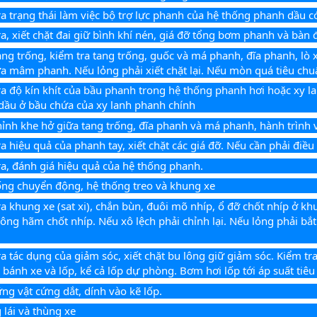
ra trạng thái làm việc bộ trợ lực phanh của hệ thống phanh dầu c
ra, xiết chặt đai giữ bình khí nén, giá đỡ tổng bơm phanh và bàn
ang trống, kiểm tra tang trống, guốc và má phanh, đĩa phanh, lò 
ựa mâm phanh. Nếu lỏng phải xiết chặt lại. Nếu mòn quá tiêu chu
ra độ kín khít của bầu phanh trong hệ thống phanh hơi hoặc xy l
dầu ở bầu chứa của xy lanh phanh chính
hỉnh khe hở giữa tang trống, đĩa phanh và má phanh, hành trình 
a hiệu quả của phanh tay, xiết chặt các giá đỡ. Nếu cần phải điều 
ra, đánh giá hiệu quả của hệ thống phanh.
ống chuyển động, hệ thống treo và khung xe
ra khung xe (sat xi), chắn bùn, đuôi mõ nhíp, ổ đỡ chốt nhíp ở kh
lông hãm chốt nhíp. Nếu xô lệch phải chỉnh lại. Nếu lỏng phải bắt
ra tác dụng của giảm sóc, xiết chặt bu lông giữ giảm sóc. Kiểm tra
, bánh xe và lốp, kể cả lốp dự phòng. Bơm hơi lốp tới áp suất tiê
ng vật cứng dắt, dính vào kẽ lốp.
 lái và thùng xe