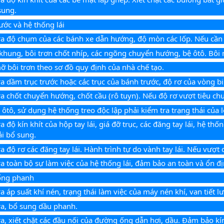
sung.
rước và hệ thống lái
ra độ chụm của các bánh xe dẫn hướng, độ mòn các lốp. Nếu cần ph
 khung, bôi trơn chốt nhíp, các ngõng chuyển hướng, bệ ôtô. Bôi
 bôi trơn theo sơ đồ quy định của nhà chế tạo.
ra dầm trục trước hoặc các trục của bánh trước, độ rơ của vòng b
ra chốt chuyển hướng, chốt cầu (rô tuyn). Nếu độ rơ vượt tiêu ch
 ôtô, sử dụng hệ thống treo độc lập phải kiểm tra trạng thái của l
a độ kín khít của hộp tay lái, giá đỡ trục, các đăng tay lái, hệ thống
ải bổ sung.
ra độ rơ các đăng tay lái. Hành trình tự do vành tay lái. Nếu vượt
ra toàn bộ sự làm việc của hệ thống lái, đảm bảo an toàn và ổn đị
ống phanh
ra áp suất khí nén, trạng thái làm việc của máy nén khí, van tiết 
ra, bổ sung dầu phanh.
ra, xiết chặt các đầu nối của đường ống dẫn hơi, dầu. Đảm bảo kí