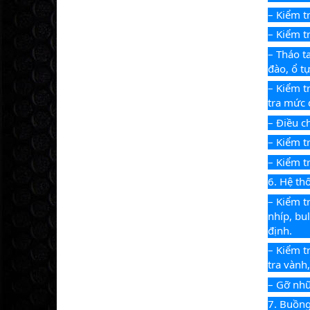
– Kiểm t
– Kiểm t
– Tháo t
đào, ổ t
– Kiểm t
tra mức 
– Điều c
– Kiểm tr
– Kiểm t
6. Hệ th
– Kiểm t
nhíp, bu
định.
– Kiểm t
tra vành
– Gỡ nhữ
7. Buồng