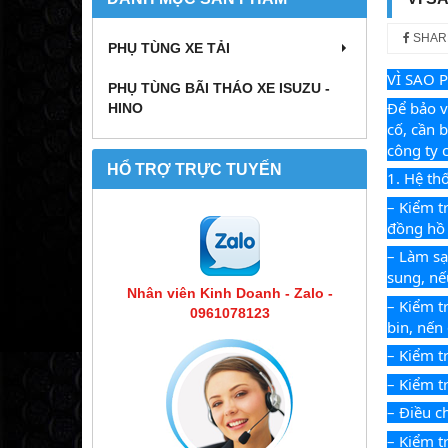
SHAR
PHỤ TÙNG XE TẢI
VÌ SAO 
PHỤ TÙNG BÃI THÁO XE ISUZU -
Để bảo v
HINO
cố, cần 
công ty 
HỔ TRỢ TRỰC TUYẾN
1. Hệ th
– Kiểm t
đồng hồ 
– Làm sạ
sung, nế
Nhân viên Kinh Doanh - Zalo -
– Kiểm t
0961078123
bin, nến
– Kiểm t
– Kiểm t
– Điều c
– Kiểm t