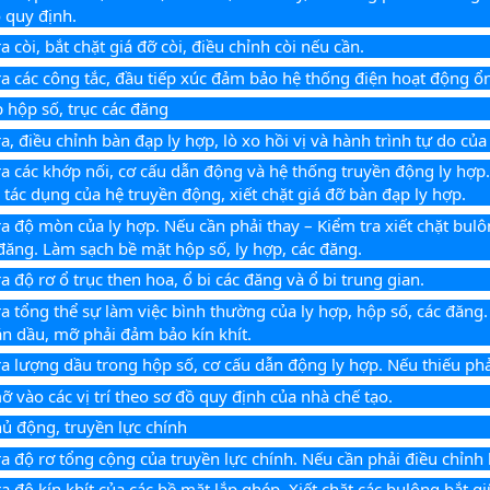
 quy định.
a còi, bắt chặt giá đỡ còi, điều chỉnh còi nếu cần.
ra các công tắc, đầu tiếp xúc đảm bảo hệ thống điện hoạt động ổ
p hộp số, trục các đăng
ra, điều chỉnh bàn đạp ly hợp, lò xo hồi vị và hành trình tự do của
ra các khớp nối, cơ cấu dẫn động và hệ thống truyền động ly hợp. 
 tác dụng của hệ truyền động, xiết chặt giá đỡ bàn đạp ly hợp.
ra độ mòn của ly hợp. Nếu cần phải thay – Kiểm tra xiết chặt bulô
 đăng. Làm sạch bề mặt hộp số, ly hợp, các đăng.
a độ rơ ổ trục then hoa, ổ bi các đăng và ổ bi trung gian.
ra tổng thể sự làm việc bình thường của ly hợp, hộp số, các đăng.
n dầu, mỡ phải đảm bảo kín khít.
ra lượng dầu trong hộp số, cơ cấu dẫn động ly hợp. Nếu thiếu ph
 vào các vị trí theo sơ đồ quy định của nhà chế tạo.
hủ động, truyền lực chính
ra độ rơ tổng cộng của truyền lực chính. Nếu cần phải điều chỉnh l
ra độ kín khít của các bề mặt lắp ghép. Xiết chặt các bulông bắt g