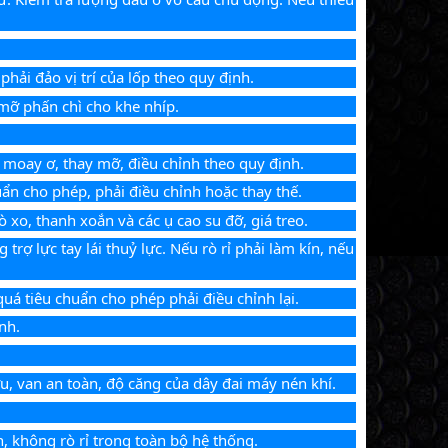
ải đảo vị trí của lốp theo quy định.
 mỡ phấn chì cho khe nhíp.
i moay ơ, thay mỡ, điều chỉnh theo quy định.
uẩn cho phép, phải điều chỉnh hoặc thay thế.
ò xo, thanh xoắn và các ụ cao su đỡ, giá treo.
 trợ lực tay lái thuỷ lực. Nếu rò rỉ phải làm kín, nếu 
 quá tiêu chuẩn cho phép phải điều chỉnh lại.
nh.
lưu, van an toàn, độ căng của dây đai máy nén khí.
n, không rò rỉ trong toàn bộ hệ thống.