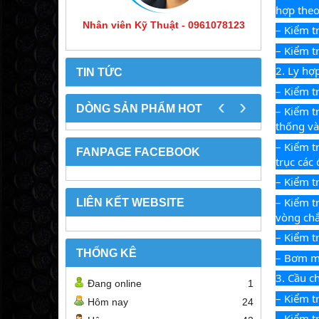
hợp theo
Nhân viên Kỹ Thuật - 0961078123
– Kiểm tr
– Kiểm t
2. Ly hợ
TIN TỨC
– Kiểm t
‹
›
DÒNG SẢN PHẨM HOT
– Kiểm t
thống và
– Kiểm t
FANPAGE FACEBOOK
trục các
– Kiểm tr
– Kiểm t
LIÊN KẾT WEBSITE
vòng chắ
– Kiểm t
THỐNG KÊ
– Bơm mỡ
3. Cầu c
Đang online
1
– Kiểm t
Hôm nay
24
– Kiểm t