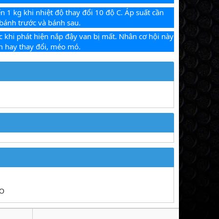
n 1 kg khi nhiệt độ thay đổi 10 độ C. Áp suất cần 
 bánh trước và bánh sau.
 khi phát hiện nắp đậy van bị mất. Nhân cơ hội này 
m hay thay đổi, méo mó.
NO