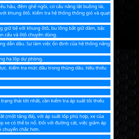
ếu hậu, đệm ghế ngồi, cơ cấu nâng lật buồng lái, 
với khung ôtô. Kiểm tra hệ thống thông gió và quạt 
g giữ bệ với khung ôtô, bu lông bắt giữ dầm, bậc 
cần cẩu và ôtô chuyên dùng.
ống dẫn dầu. Sự làm việc ổn định của hệ thống nâng 
nâng hạ lốp dự phòng.
lực. Kiểm tra mức dầu trong thùng dầu. Nếu thiếu 
rạng thái tốt nhất, cần kiểm tra áp suất tối thiểu 
t (một tảng đá), với áp suất lốp phù hợp, xe của 
xe có thể bị nổ. Đối với đường cát, việc giảm áp 
di chuyển chắc hơn.