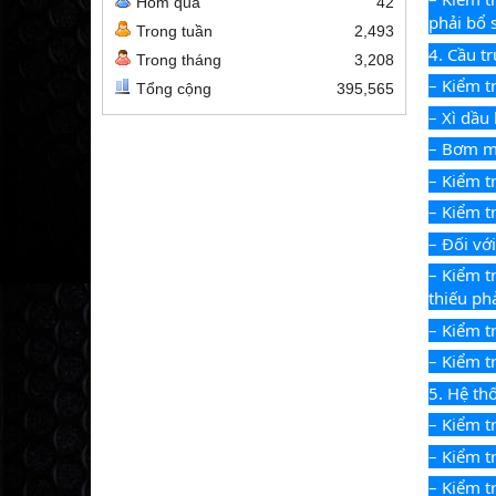
Hôm qua
42
phải bổ 
Trong tuần
2,493
4. Cầu t
Trong tháng
3,208
– Kiểm t
Tổng cộng
395,565
– Xì dầu
– Bơm mỡ
– Kiểm t
– Kiểm t
– Đối với
– Kiểm tr
thiếu ph
– Kiểm t
– Kiểm t
5. Hệ th
– Kiểm t
– Kiểm t
– Kiểm t