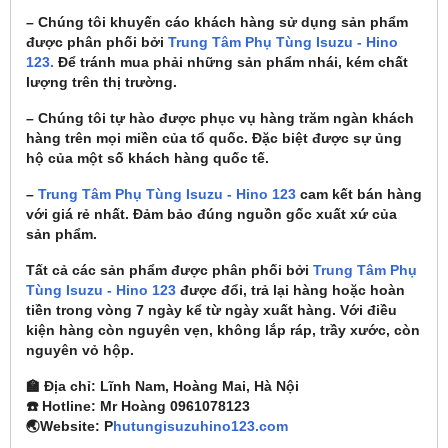
– Chúng tôi khuyến cáo khách hàng sử dụng sản phẩm
được phân phối bởi
Trung Tâm Phụ Tùng Isuzu - Hino
123.
Để tránh mua phải những sản phẩm nhái, kém chất
lượng trên thị trường.
– Chúng tôi tự hào được phục vụ hàng trăm ngàn khách
hàng trên mọi miền của tổ quốc. Đặc biệt được sự ủng
hộ của một số khách hàng quốc tế.
–
Trung Tâm Phụ Tùng Isuzu - Hino 123
cam kết bán hàng
với giá rẻ nhất. Đảm bảo đúng nguồn gốc xuất xứ của
sản phẩm.
Tất cả các sản phẩm được phân phối bởi
Trung Tâm Phụ
Tùng Isuzu - Hino 123
được đổi, trả lại hàng hoặc hoàn
tiền trong vòng 7 ngày kể từ ngày xuất hàng. Với điều
kiện hàng còn nguyên vẹn, không lắp ráp, trầy xước, còn
nguyên vỏ hộp.
🏫 Địa chỉ: Lĩnh Nam, Hoàng Mai, Hà Nội
☎️ Hotline: Mr Hoàng 0961078123
🌏Website: P
hutungisuzuhino123.com