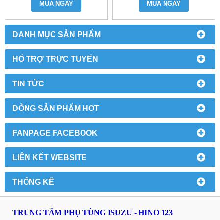
MUA NGAY
MUA NGAY
DANH MỤC SẢN PHẨM
HỔ TRỢ TRỰC TUYẾN
TIN TỨC
DÒNG SẢN PHẨM HOT
FANPAGE FACEBOOK
LIÊN KẾT WEBSITE
THỐNG KÊ
TRUNG TÂM PHỤ TÙNG ISUZU - HINO 123