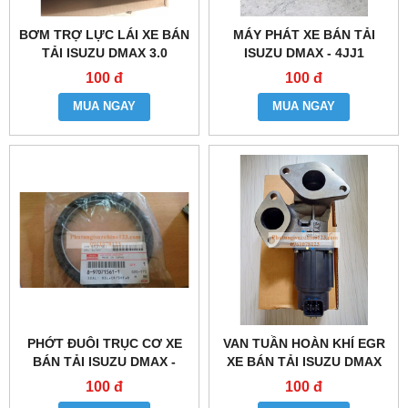
BƠM TRỢ LỰC LÁI XE BÁN
MÁY PHÁT XE BÁN TẢI
TẢI ISUZU DMAX 3.0
ISUZU DMAX - 4JJ1
100 đ
100 đ
MUA NGAY
MUA NGAY
PHỚT ĐUÔI TRỤC CƠ XE
VAN TUẦN HOÀN KHÍ EGR
BÁN TẢI ISUZU DMAX -
XE BÁN TẢI ISUZU DMAX
4JJ1
100 đ
100 đ