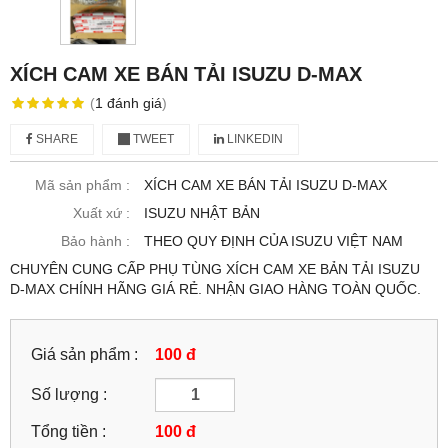
XÍCH CAM XE BÁN TẢI ISUZU D-MAX
(
1
đánh giá
)
SHARE
TWEET
LINKEDIN
Mã sản phẩm :
XÍCH CAM XE BÁN TẢI ISUZU D-MAX
Xuất xứ :
ISUZU NHẬT BẢN
Bảo hành :
THEO QUY ĐỊNH CỦA ISUZU VIỆT NAM
CHUYÊN CUNG CẤP PHỤ TÙNG XÍCH CAM XE BẢN TẢI ISUZU
D-MAX CHÍNH HÃNG GIÁ RẺ. NHẬN GIAO HÀNG TOÀN QUỐC.
Giá sản phẩm :
100 đ
Số lượng :
Tổng tiền :
100
đ