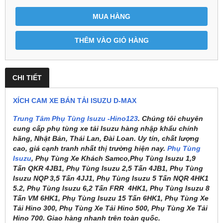
MUA HÀNG
THÊM VÀO GIỎ HÀNG
CHI TIẾT
XÍCH CAM XE BÁN TẢI ISUZU D-MAX
Trung Tâm Phụ Tùng Isuzu -Hino123
. Chúng tôi chuyên
cung cấp phụ tùng xe tải Isuzu hàng nhập khẩu chính
hãng, Nhật Bản, Thái Lan, Đài Loan. Uy tín, chất lượng
cao, giá cạnh tranh nhất thị trường hiện nay.
Phụ Tùng
Isuzu
, Phụ Tùng Xe Khách Samco,Phụ Tùng Isuzu 1,9
Tấn QKR 4JB1, Phụ Tùng Isuzu 2,5 Tấn 4JB1, Phụ Tùng
Isuzu NQP 3,5 Tấn 4JJ1, Phụ Tùng Isuzu 5 Tấn NQR 4HK1
5.2, Phụ Tùng Isuzu 6,2 Tấn FRR 4HK1, Phụ Tùng Isuzu 8
Tấn VM 6HK1, Phụ Tùng Isuzu 15 Tấn 6HK1, Phụ Tùng Xe
Tải Hino 300, Phụ Tùng Xe Tải Hino 500, Phụ Tùng Xe Tải
Hino 700. Giao hàng nhanh trên toàn quốc.